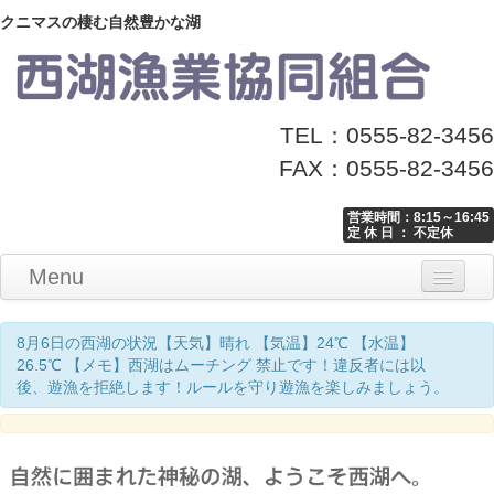
クニマスの棲む自然豊かな湖
TEL：0555-82-3456
FAX：0555-82-3456
営業時間：8:15～16:45
定 休 日 ： 不定休
Menu
Home
釣り情報
マナーとお願い
クニマス展示館
漁協からのお知らせ
お問い合わせ
8月6日の西湖の状況【天気】晴れ 【気温】24℃ 【水温】
26.5℃ 【メモ】西湖はムーチング 禁止です！違反者には以
後、遊漁を拒絶します！ルールを守り遊漁を楽しみましょう。