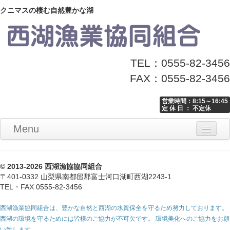
クニマスの棲む自然豊かな湖
TEL：0555-82-3456
FAX：0555-82-3456
営業時間：8:15～16:45
定 休 日 ： 不定休
Menu
Home
釣り情報
マナーとお願い
クニマス展示館
漁協からのお知らせ
お問い合わせ
© 2013-2026 西湖漁協協同組合
〒401-0332 山梨県南都留郡富士河口湖町西湖2243-1
TEL・FAX 0555-82-3456
西湖漁業協同組合は、豊かな自然と西湖の水質保全を守るため努力しております。
西湖の環境を守るためには皆様のご協力が不可欠です。 環境美化へのご協力をお願
い致します。