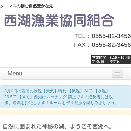
クニマスの棲む自然豊かな湖
TEL：0555-82-3456
FAX：0555-82-3456
営業時間：8:15～16:45
定 休 日 ： 不定休
Menu
Home
釣り情報
マナーとお願い
クニマス展示館
漁協からのお知らせ
お問い合わせ
8月6日の西湖の状況【天気】晴れ 【気温】24℃ 【水温】
26.5℃ 【メモ】西湖はムーチング 禁止です！違反者には以
後、遊漁を拒絶します！ルールを守り遊漁を楽しみましょう。